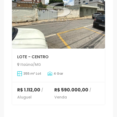
4
LOTE - CENTRO
Itaúna/MG
355 m² Lot
4 Gar
R$ 1.112,00
R$ 590.000,00
/
/
Aluguel
Venda