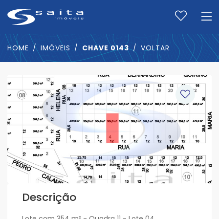
HOME
IMÓVEIS
CHAVE 0143
VOLTAR
Descrição
Lote com 354 m² - Quadra 11 - Lote 04