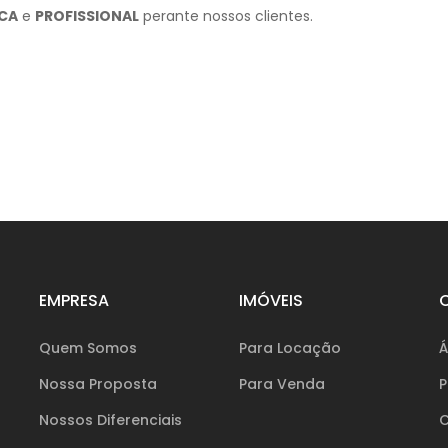
ICA
e
PROFISSIONAL
perante nossos clientes.
EMPRESA
IMÓVEIS
C
Quem Somos
Para Locação
Á
Nossa Proposta
Para Venda
P
Nossos Diferenciais
C