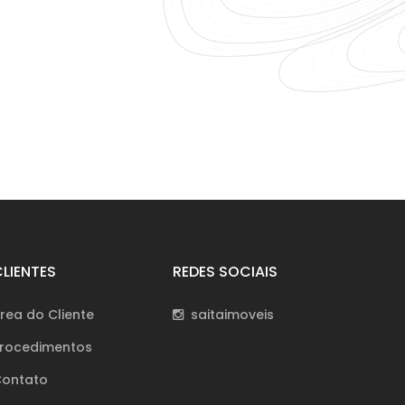
LIENTES
REDES SOCIAIS
rea do Cliente
saitaimoveis
rocedimentos
ontato