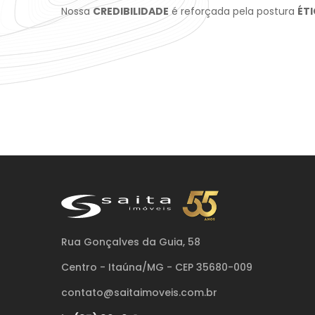
Nossa
CREDIBILIDADE
é reforçada pela postura
ÉT
Rua Gonçalves da Guia, 58
Centro - Itaúna/MG - CEP 35680-009
contato@saitaimoveis.com.br