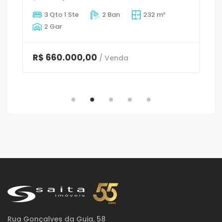
3 Qto 1 Ste
2 Ban
232 m²
2 Gar
R$ 660.000,00
/ Venda
Rua Gonçalves da Guia, 58