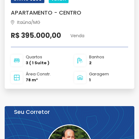
APARTAMENTO - CENTRO
Itaúna/MG
R$ 395.000,00
Venda
Quartos
Banhos
3 ( 1 Suíte )
2
Área Constr.
Garagem
78 m²
1
Seu Corretor